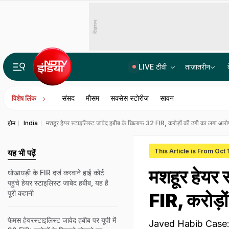
विज्ञापन
LIVE टीवी
ताज़ातरीन
15 साल की रंजिश, दर्जनों गोलियां और कई मर्डर... जानिए चरखी दादरी के कासनी-काला गैंग की पूरी कहानी
संसद
मौसम
सक्सेस स्टोरीज
सावन
विशेष लिंक
होम
India
मशहूर हेयर स्टाइलिस्ट जावेद हबीब के खिलाफ 32 FIR, करोड़ों की ठगी का लगा आरो
This Article is From Oct
यह भी पढ़ें
मशहूर हेयर 
धोखाधड़ी के FIR दर्ज करवाने हाई कोर्ट
पहुंचे हेयर स्टाइलिस्ट जाबेद हबीब, यह है
पूरी कहानी
FIR, करोड़ो
फेमस हेयरस्टाइलिस्ट जावेद हबीब पर यूपी में
Javed Habib Case: माम