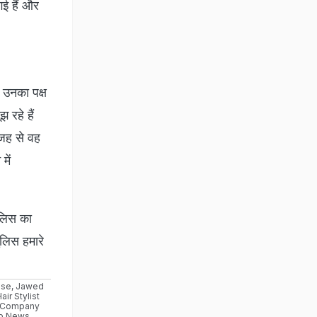
ई हैं और
 उनका पक्ष
 रहे हैं
वजह से वह
में
ुलिस का
ुलिस हमारे
ase
,
Jawed
air Stylist
al Company
b News