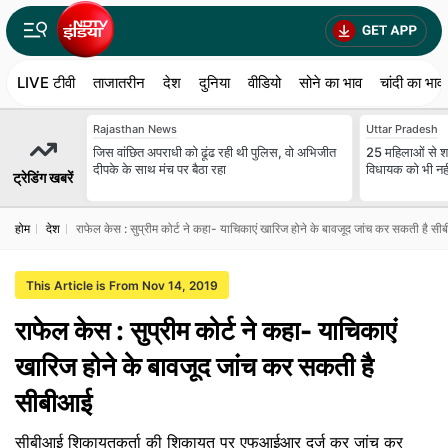
LIVE टीवी
ताजातरीन
देश
दुनिया
वीडियो
सोने का भाव
चांदी का भाव
Rajasthan News
Uttar Pradesh
जिस वांछित अपराधी को ढूंढ रही थी पुलिस, वो अभिजीत
25 मह‍िलाओं से शा
दीपके के साथ मंच पर बैठा रहा
व‍िधायक को भी नहीं 
ट्रेडिंग खबरें
होम
देश
राफेल केस : सुप्रीम कोर्ट ने कहा- याचिकाएं खारिज होने के बावजूद जांच कर सकती है स
This Article is From Nov 14, 2019
राफेल केस : सुप्रीम कोर्ट ने कहा- याचिकाएं
खारिज होने के बावजूद जांच कर सकती है
सीबीआई
सीबीआई शिकायतकर्ता की शिकायत पर एफआईआर दर्ज कर जांच कर