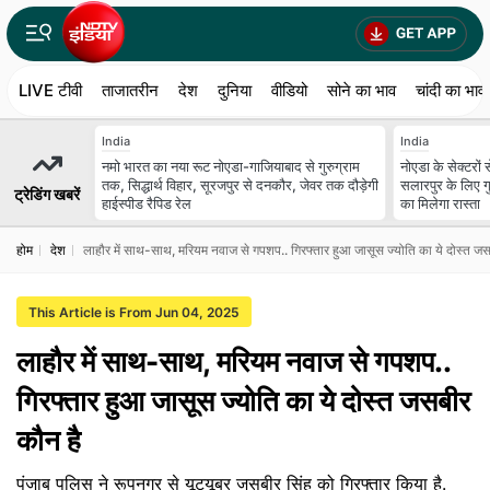
LIVE टीवी
ताजातरीन
देश
दुनिया
वीडियो
सोने का भाव
चांदी का भाव
India
India
नमो भारत का नया रूट नोएडा-गाजियाबाद से गुरुग्राम
नोएडा के सेक्टरों
तक, सिद्धार्थ विहार, सूरजपुर से दनकौर, जेवर तक दौड़ेगी
सलारपुर के लिए गु
ट्रेडिंग खबरें
हाईस्पीड रैपिड रेल
का मिलेगा रास्ता
होम
देश
लाहौर में साथ-साथ, मरियम नवाज से गपशप.. गिरफ्तार हुआ जासूस ज्योति का ये दोस्त जस
This Article is From Jun 04, 2025
लाहौर में साथ-साथ, मरियम नवाज से गपशप..
गिरफ्तार हुआ जासूस ज्योति का ये दोस्त जसबीर
कौन है
पंजाब पुलिस ने रूपनगर से यूट्यूबर जसबीर सिंह को गिरफ्तार किया है.