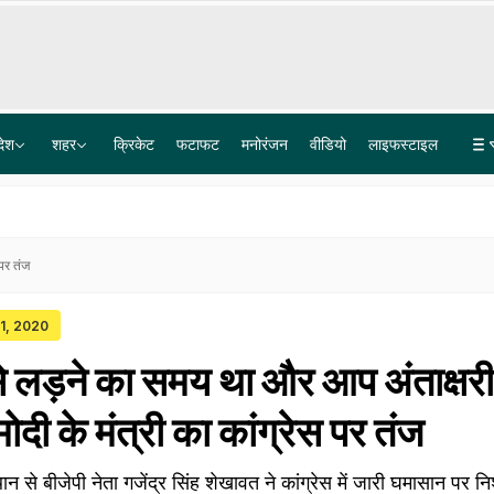
देश
शहर
क्रिकेट
फटाफट
मनोरंजन
वीडियो
लाइफस्टाइल
अयोध्या के बाद श्रीकृष्ण जन्मभूमि के लिए कारसेवा? किस रणनीति पर आगे बढ़ रहे साधु-संत
लोकसभा में सोमवार को लाए जाएंगे चार बड़े बिल, केरल का नाम बदलकर 'केरलम' करने समेत कई प्रस्ताव होंगे पेश
 पर तंज
21, 2020
े लड़ने का समय था और आप अंताक्षरी
ोदी के मंत्री का कांग्रेस पर तंज
थान से बीजेपी नेता गजेंद्र सिंह शेखावत ने कांग्रेस में जारी घमासान पर न