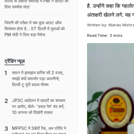
दिल्ली के दीक्षांत समारोह में PM ने छात्रों को
है. उन्होंने कहा कि ग
दिया सक्सेस मंत्र
अंताक्षरी खेलने लगे. 
जिंदगी की परीक्षा में सब कुछ आउट ऑफ
Written by:
Manas Mishr
सिलेबस होता है... IIT दिल्ली में युवाओं को
PM मोदी ने दिया बड़ा मैसेज
Read Time:
3 mins
ट्रेंडिंग न्यूज़
सावन में झमाझम बारिश की 2 वजह,
समझें क्यों कमजोर पड़ा अलनीनो;
दिल्ली टू यूपी बदला मौसम
JPSC आंदोलन में छात्रों का सरकार
पर आरोप, बोले- 'डबल गेम' बंद करें;
10 अगस्त को दिखेगी ताकत
MPPSC में 38वीं रैंक, अब परिधि ने