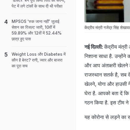
'डॉक्टर' बन पूरा किया पिता का सपना,
पेट में लगे टांकों के साथ दी थी परीक्षा
MPSOS 'रुक जाना नहीं' जुलाई
सेशन का रिजल्ट जारी, 10वीं में
केंद्रीय मंत्री गजेंद्र सिंह शेखा
59.89% और 12वीं में 52.44%
छात्र हुए पास
नई दिल्ली:
केंद्रीय मंत्र
Weight Loss और Diabetes में
निशाना साधा है. उन्हों
कौन है बेस्ट? रागी, ज्वार और बाजरा
और आप अंताक्षरी खेलने
का पूरा सच
राजस्थान सतर्क है, सब
खेलने, योगा और हाउसी गे
घेरा है. आपको बता दें 
गठन किया है. इस टीम ने 
यह कोरोना से लड़ने का 