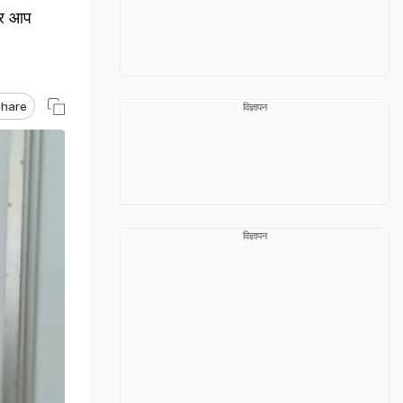
और आप
hare
विज्ञापन
विज्ञापन