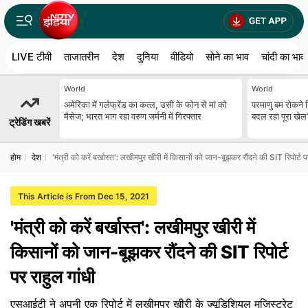
LIVE टीवी
ताजातरीन
देश
दुनिया
वीडियो
सोने का भाव
चांदी का भाव
World
World
अमेरिका में गर्लफ्रेंड का कत्ल, उसी के फोन से मां को
परमाणु बम रोकने न
मैसेज; भारत भाग रहा वरुण जर्मनी में गिरफ्तार
बदल रहा पूरा खेल
ट्रेडिंग खबरें
होम
देश
'मंत्री को करें बर्खास्त': लखीमपुर खीरी में किसानों को जान-बूझकर रौंदने की SIT रिपोर्ट प
This Article is From Dec 15, 2021
'मंत्री को करें बर्खास्त': लखीमपुर खीरी में
किसानों को जान-बूझकर रौंदने की SIT रिपोर्ट
पर राहुल गांधी
एसआईटी ने अपनी एक रिपोर्ट में लखीमपुर खीरी के ज्यूडिशियल मजिस्ट्रेट