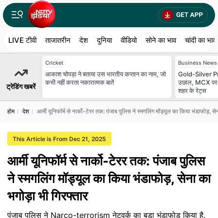
LIVE टीवी
ताजातरीन
देश
दुनिया
वीडियो
सोने का भाव
चांदी का भाव
Cricket
Business News
आकाश चोपड़ा ने बताया उस भारतीय कप्तान का नाम, जो
Gold-Silver Pric
कभी नहीं करता नकारात्मक बातें
उछाल, MCX पर चा
ट्रेडिंग खबरें
शहर के रेट्स
होम
देश
आर्मी यूनिफॉर्म से नार्को-टेरर तक: पंजाब पुलिस ने स्मगलिंग मॉड्यूल का किया भंडाफोड़, से
This Article is From Dec 21, 2025
आर्मी यूनिफॉर्म से नार्को-टेरर तक: पंजाब पुलिस
ने स्मगलिंग मॉड्यूल का किया भंडाफोड़, सेना का
भगोड़ा भी गिरफ्तार
पंजाब पुलिस ने Narco-terrorism नेटवर्क का बड़ा भंडाफोड़ किया है.