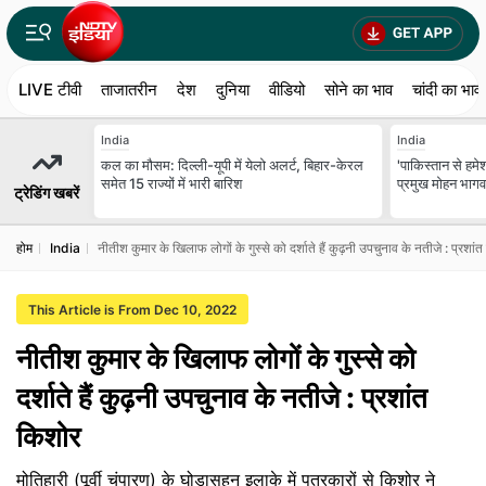
LIVE टीवी
ताजातरीन
देश
दुनिया
वीडियो
सोने का भाव
चांदी का भाव
India
India
कल का मौसम: दिल्ली-यूपी में येलो अलर्ट, बिहार-केरल
'पाकिस्तान से हमे
समेत 15 राज्यों में भारी बारिश
प्रमुख मोहन भागव
ट्रेडिंग खबरें
होम
India
नीतीश कुमार के खिलाफ लोगों के गुस्से को दर्शाते हैं कुढ़नी उपचुनाव के नतीजे : प्रशां
This Article is From Dec 10, 2022
नीतीश कुमार के खिलाफ लोगों के गुस्से को
दर्शाते हैं कुढ़नी उपचुनाव के नतीजे : प्रशांत
किशोर
मोतिहारी (पूर्वी चंपारण) के घोड़ासहन इलाके में पत्रकारों से किशोर ने