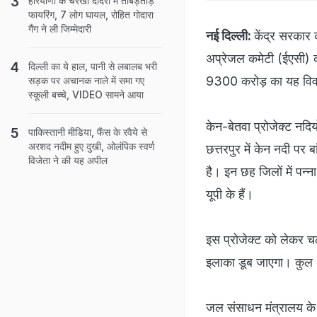
हरियाणा के चरखी दादरी में ताबड़तोड़
फायरिंग, 7 लोग घायल, रोहित गोदारा
गैंग ने ली जिम्मेदारी
नई दिल्ली:
केंद्र सरकार क
अप्रेजल कमेटी (ईएसी) क
दिल्ली का ये हाल, पानी से लबालब भरी
9300 करोड़ का यह विवा
सड़क पर अचानक नाले में समा गए
स्कूली बच्चे, VIDEO सामने आया
केन-बेतवा प्रोजेक्ट नदिय
पाकिस्तानी मीडिया, फैंस के रवैये से
अरशद नदीम हुए दुखी, ओलंपिक स्वर्ण
छत्तरपुर में केन नदी पर
विजेता ने की यह अपील
है। इन छह जिलों में पन्न
यूपी के हैं।
इस प्रोजेक्ट को लेकर चले
इलाका डूब जाएगा। कुल 9
जल संसाधन मंत्रालय के म