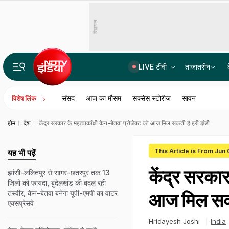
विज्ञापन
LIVE टीवी
ताज़ातरीन
Gen-Z से इंस्टाग्राम पर राहुल गांधी की मजेदार बातचीत! बैटमैन से जुड़ा जवाब वायरल
संसद
आज का मौसम
सक्सेस स्टोरीज
सावन
विशेष लिंक
होम
देश
केंद्र सरकार के महत्वाकांक्षी केन-बेतवा प्रोजेक्ट को आज मिल सकती है हरी झंडी
This Article is From Jun
यह भी पढ़ें
केंद्र सरकार 
झांसी-ललितपुर से सागर-छतरपुर तक 13
जिलों को फायदा, बुंदेलखंड की बदल रही
तस्वीर, केन-बेतवा बनेगा यूपी-एमपी का वाटर
आज मिल सकत
एक्सप्रेसवे
Hridayesh Joshi
India