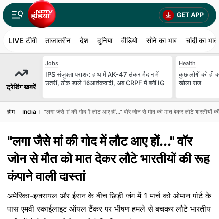
LIVE टीवी
ताजातरीन
देश
दुनिया
वीडियो
सोने का भाव
चांदी का भाव
Jobs
Health
IPS संजुक्ता पराशर: हाथ में AK-47 लेकर मैदान में
कुछ लोगों को ही क्य
उतरीं, ठोक डाले 16आतंकवादी, अब CRPF में बनीं IG
खोला राज
ट्रेडिंग खबरें
होम
India
"लगा जैसे मां की गोद में लौट आए हों..." वॉर जोन से मौत को मात देकर लौटे भारतीयों की 
"लगा जैसे मां की गोद में लौट आए हों..." वॉर
जोन से मौत को मात देकर लौटे भारतीयों की रूह
कंपाने वाली दास्तां
अमेरिका-इजरायल और ईरान के बीच छिड़ी जंग में 1 मार्च को ओमान पोर्ट के
पास एमवी स्काईलाइट ऑयल टैंकर पर भीषण हमले से बचकर लौटे भारतीय