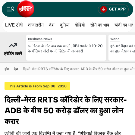
LIVE टीवी
ताजातरीन
देश
दुनिया
वीडियो
सोने का भाव
चांदी का भाव
Business News
World
प्‍लास्टिक के नोट कब तक आएंगे, RBI गवर्नर ने 10-20
हरे-भरे मैदान बने
के पॉलिमर नोटों पर दी डिटेल में जानकारी
का हाल देखकर लगत
ट्रेडिंग खबरें
होम
देश
दिल्ली-मेरठ RRTS कॉरिडोर के लिए सरकार-ADB के बीच 50 करोड़ डॉलर का हुआ लो
This Article is From Sep 08, 2020
दिल्ली-मेरठ RRTS कॉरिडोर के लिए सरकार-
ADB के बीच 50 करोड़ डॉलर का हुआ लोन
करार
एडीबी की जारी एक विज्ञप्ति में कहा गया है, ‘‘एशियाई विकास बैंक और