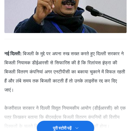
नई दिल्ली:
बिजली के मुद्दे पर अपना रुख सख्त करते हुए दिल्ली सरकार ने
बिजली नियामक डीईआरसी से सिफारिश की है कि रिलांयस इंफ्रा की
बिजली वितरण कंपनियां अगर एनटीपीसी का बकाया चुकाने में विफल रहती
हैं और लंबे समय तक बिजली काटती हैं तो उनके लाइसेंस रद्द कर दिए
जाएं।
केजरीवाल सरकार ने दिल्ली विद्युत नियामकीय आयोग (डीईआरसी) को एक
पत्र लिखकर बताया कि बीएसईएस बिजली वितरण कंपनियों की वित्तीय
दिक्कतों के चलते बिजली आपूर्ति रोका जाना स्वीकार्य नहीं होगा।
पूरी स्टोरी पढ़ें