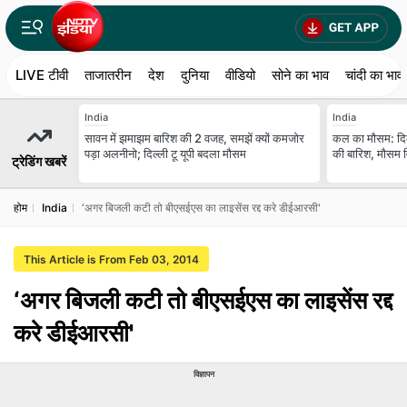
LIVE टीवी
ताजातरीन
देश
दुनिया
वीडियो
सोने का भाव
चांदी का भाव
India
India
सावन में झमाझम बारिश की 2 वजह, समझें क्यों कमजोर
कल का मौसम: दि
पड़ा अलनीनो; दिल्ली टू यूपी बदला मौसम
की बारिश, मौसम वि
ट्रेडिंग खबरें
होम
India
‘अगर बिजली कटी तो बीएसईएस का लाइसेंस रद्द करे डीईआरसी'
This Article is From Feb 03, 2014
‘अगर बिजली कटी तो बीएसईएस का लाइसेंस रद्द
करे डीईआरसी'
विज्ञापन