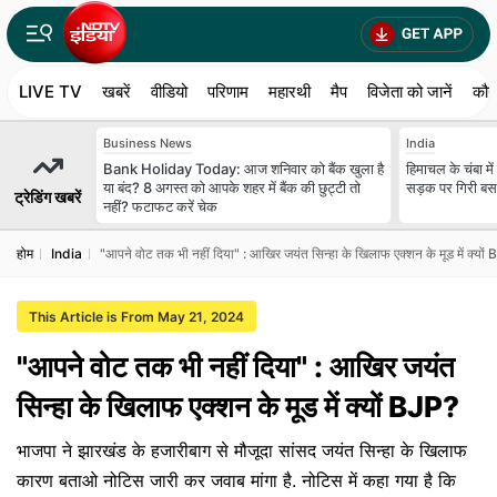
LIVE TV
खबरें
वीडियो
परिणाम
महारथी
मैप
विजेता को जानें
कौन
Business News
India
Bank Holiday Today: आज शनिवार को बैंक खुला है
हिमाचल के चंबा मे
या बंद? 8 अगस्त को आपके शहर में बैंक की छुट्टी तो
सड़क पर गिरी बस
ट्रेडिंग खबरें
नहीं? फटाफट करें चेक
होम
India
"आपने वोट तक भी नहीं दिया" : आखिर जयंत सिन्‍हा के खिलाफ एक्शन के मूड में क्यों
This Article is From May 21, 2024
"आपने वोट तक भी नहीं दिया" : आखिर जयंत
सिन्‍हा के खिलाफ एक्शन के मूड में क्यों BJP?
भाजपा ने झारखंड के हजारीबाग से मौजूदा सांसद जयंत सिन्‍हा के खिलाफ
कारण बताओ नोटिस जारी कर जवाब मांगा है. नोटिस में कहा गया है कि