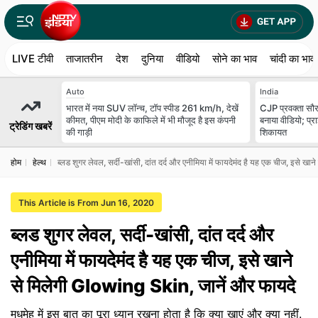
LIVE टीवी
ताजातरीन
देश
दुनिया
वीडियो
सोने का भाव
चांदी का भाव
Auto
India
भारत में नया SUV लॉन्च, टॉप स्पीड 261 km/h, देखें
CJP प्रवक्ता सौरव
कीमत, पीएम मोदी के काफिले में भी मौजूद है इस कंपनी
बनाया वीडियो; प्र
ट्रेडिंग खबरें
की गाड़ी
शिकायत
होम
हेल्थ
ब्लड शुगर लेवल, सर्दी-खांसी, दांत दर्द और एनीमिया में फायदेमंद है यह एक चीज, इसे ख
This Article is From Jun 16, 2020
ब्लड शुगर लेवल, सर्दी-खांसी, दांत दर्द और
एनीमिया में फायदेमंद है यह एक चीज, इसे खाने
से मिलेगी Glowing Skin, जानें और फायदे
मधुमेह में इस बात का पूरा ध्यान रखना होता है कि क्या खाएं और क्या नहीं.