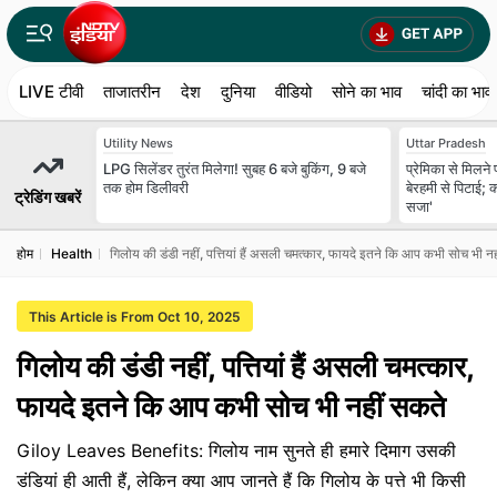
LIVE टीवी
ताजातरीन
देश
दुनिया
वीडियो
सोने का भाव
चांदी का भाव
Utility News
Uttar Pradesh
LPG सिलेंडर तुरंत मिलेगा! सुबह 6 बजे बुकिंग, 9 बजे
प्रेमिका से मिलने 
तक होम डिलीवरी
बेरहमी से पिटाई; क
ट्रेडिंग खबरें
सजा'
होम
Health
गिलोय की डंडी नहीं, पत्तियां हैं असली चमत्कार, फायदे इतने कि आप कभी सोच भी न
This Article is From Oct 10, 2025
गिलोय की डंडी नहीं, पत्तियां हैं असली चमत्कार,
फायदे इतने कि आप कभी सोच भी नहीं सकते
Giloy Leaves Benefits: गिलोय नाम सुनते ही हमारे दिमाग उसकी
डंडियां ही आती हैं, लेकिन क्या आप जानते हैं कि गिलोय के पत्ते भी किसी