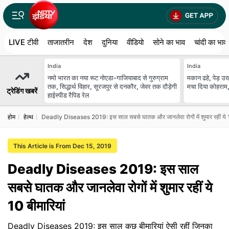
LIVE टीवी
ताजातरीन
देश
दुनिया
वीडियो
सोने का भाव
चांदी का भाव
India
India
नमो भारत का नया रूट नोएडा-गाजियाबाद से गुरुग्राम
मकान ढहे, पेड़ उखड
तक, सिद्धार्थ विहार, सूरजपुर से दनकौर, जेवर तक दौड़ेगी
मचा दिया कोहराम,
ट्रेडिंग खबरें
हाईस्पीड रैपिड रेल
होम
हेल्‍थ
Deadly Diseases 2019: इस साल सबसे घातक और जानलेवा रोगों में शुमार रहीं ये 1
This Article is From Dec 15, 2019
Deadly Diseases 2019: इस साल
सबसे घातक और जानलेवा रोगों में शुमार रहीं ये
10 बीमारियां
Deadly Diseases 2019: इस साल कुछ बीमारियां ऐसी रहीं जिनका