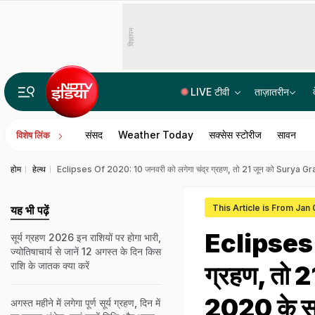
विज्ञापन
LIVE टीवी
ताज़ातरीन
असम बाढ़ पीड़ितों के लिए समय रैना ने पहुंचाई मदद, सीएम हिमंत ने कहा- धन्यवाद
संसद
Weather Today
सक्सेस स्टोरीज
सावन
विशेष लिंक
होम
हेल्थ
Eclipses Of 2020: 10 जनवरी को लगेगा चंद्र ग्रहण, तो 21 जून को Surya Grahan
This Article is From Jan
यह भी पढ़ें
Eclipses o
सूर्य ग्रहण 2026 इन राशियों पर होगा भारी,
ज्योतिषाचार्य से जानें 12 अगस्त के दिन किस
राशि के जातक क्या करें
ग्रहण, तो 
2020 के सू
अगस्त महीने में लगेगा पूर्ण सूर्य ग्रहण, दिन में