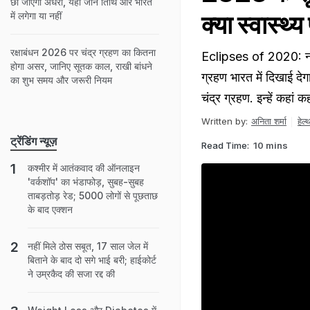
छा जाएगा अंधेरा, यहां जानें तिथि और भारत
में लगेगा या नहीं
क्या स्वास्थ
रक्षाबंधन 2026 पर चंद्र ग्रहण का कितना
Eclipses of 2020: नए
होगा असर, जानिए सूतक काल, राखी बांधने
ग्रहण भारत में दिखाई दे
का शुभ समय और जरूरी नियम
चंद्र ग्रहण. इन्हें कहा
Written by:
अनिता शर्मा
हेल्
ट्रेंडिंग न्यूज़
Read Time:
10 mins
कश्मीर में आतंकवाद की ऑनलाइन
'वर्कशॉप' का भंडाफोड़, सुबह-सुबह
ताबड़तोड़ रेड; 5000 लोगों से पूछताछ
के बाद एक्शन
नहीं मिले ठोस सबूत, 17 साल जेल में
बिताने के बाद दो सगे भाई बरी; हाईकोर्ट
ने उम्रकैद की सजा रद्द की