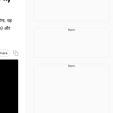
ोगा. यह
han) और
विज्ञापन
hare
विज्ञापन