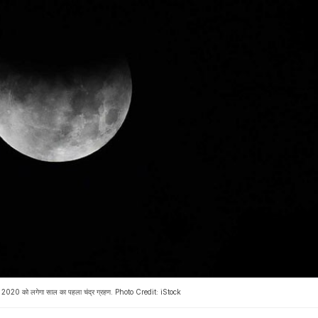
20 को लगेगा साल का पहला चंद्र ग्रहण. Photo Credit: iStock