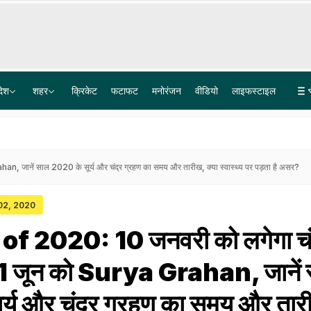
देश
शहर
क्रिकेट
फटाफट
मनोरंजन
वीडियो
लाइफस्टाइल
सीलबंद बोतल का पानी पीने के बाद एक ही परिवार के चार लोगों की हालत खराब, गोदाम सील
अकाली दल करेगा महिला आरक्षण और परिसीमन बिल का समर्थन, भाजपा से गठबंधन का एक और संकेत
, जानें साल 2020 के सूर्य और चंद्र ग्रहण का समय और तारीख, क्या स्वास्थ्य पर पड़ता है असर?
 02, 2020
f 2020: 10 जनवरी को लगेगा चं
21 जून को Surya Grahan, जानें
र्य और चंद्र ग्रहण का समय और तार