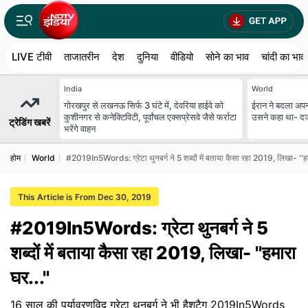
LIVE टीवी
ताजातरीन
देश
दुनिया
वीडियो
सोने का भाव
चांदी का भाव
India
World
गोरखपुर से लखनऊ सिर्फ 3 घंटे में, देवरिया हाईवे को
ईरान ने बदला अपन
कुशीनगर से कनेक्टिविटी, पूर्वांचल एक्सप्रेसवे जैसे फर्राटा
उसने कहा था- दर्जन
ट्रेडिंग खबरें
भरेंगे वाहन
होम
World
#2019In5Words: ग्रेटा थुनबर्ग ने 5 शब्दों में बताया कैसा रहा 2019, लिखा- ''हमा
This Article is From Dec 30, 2019
#2019In5Words: ग्रेटा थुनबर्ग ने 5
शब्दों में बताया कैसा रहा 2019, लिखा- ''हमारा
घर...''
16 साल की पर्यावरणविद् ग्रेटा थुनबर्ग ने भी हैशटैग 2019In5Words