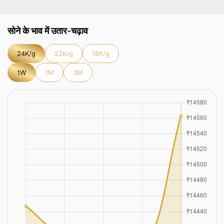
सोने के भाव में उतार-चढ़ाव
24K/g
22K/g
18K/g
1W
1M
3M