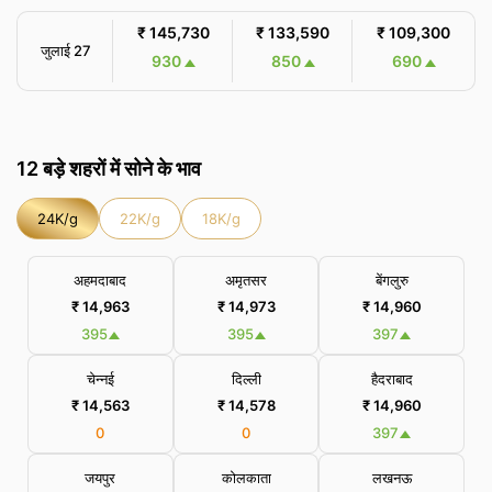
₹ 145,730
₹ 133,590
₹ 109,300
जुलाई 27
930
850
690
12 बड़े शहरों में सोने के भाव
24K/g
22K/g
18K/g
अहमदाबाद
अमृतसर
बेंगलुरु
₹ 14,963
₹ 14,973
₹ 14,960
395
395
397
चेन्नई
दिल्ली
हैदराबाद
₹ 14,563
₹ 14,578
₹ 14,960
0
0
397
जयपुर
कोलकाता
लखनऊ