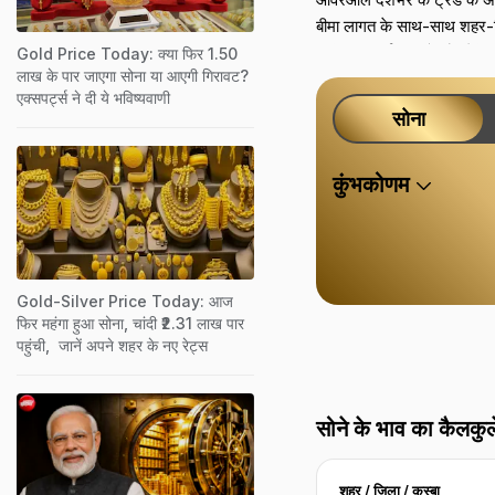
बीमा लागत के साथ-साथ शहर-विशे
सीमित सप्लाई कीमतों और मेकिं
Gold Price Today: क्या फिर 1.50
लाख के पार जाएगा सोना या आएगी गिरावट?
जो भी भाव हो, आप जो अंतिम भु
एक्सपर्ट्स ने दी ये भविष्यवाणी
ज्‍वेलर्स से बिल में क्लियर ब्
सोना
कुंभकोणम
Gold-Silver Price Today: आज
फिर महंगा हुआ सोना, चांदी ₹2.31 लाख पार
पहुंची, जानें अपने शहर के नए रेट्स
सोने के भाव का कैलकु
शहर / जिला / कस्बा