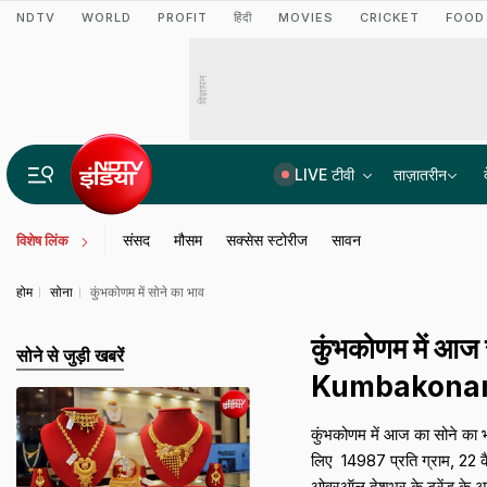
NDTV
WORLD
PROFIT
हिंदी
MOVIES
CRICKET
FOOD
विज्ञापन
LIVE टीवी
ताज़ातरीन
Parliament Monsoon Session 2026 LIVE Updates: मानसून सत्र का आज 15वां दिन, जानें लोकसभा-राज्यसभा में क्या खास
संसद
मौसम
सक्सेस स्टोरीज
सावन
विशेष लिंक
होम
सोना
कुंभकोणम में सोने का भाव
कुंभकोणम में आ
सोने से जुड़ी खबरें
Kumbakona
कुंभकोणम में आज का सोने का 
लिए ₹ 14987 प्रति ग्राम, 22 कै
ओवरऑल देशभर के ट्रेंड के अनुस