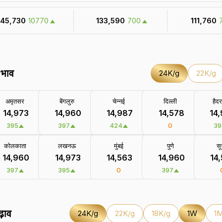
 145,730
10770
₹ 133,590
700
₹ 111,760
े भाव
24K/g
22K/g
अमृतसर
बेंगलुरु
चेन्नई
दिल्ली
हैदर
₹ 14,973
₹ 14,960
₹ 14,987
₹ 14,578
₹ 14
395
397
424
0
39
कोलकाता
लखनऊ
मुंबई
पुणे
सू
₹ 14,960
₹ 14,973
₹ 14,563
₹ 14,960
₹ 14
397
395
0
397
ढ़ाव
24K/g
22K/g
18K/g
1W
1