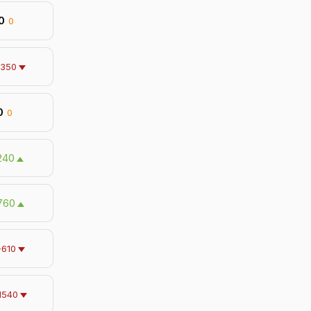
0
0
-350
0
0
240
760
-610
1540