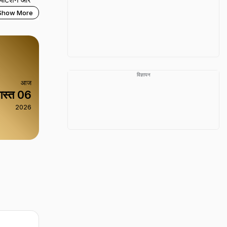
ूत मांग और
Show More
है. हर दिन का
ैं, इसलिए अपने
ो.
विज्ञापन
आज
स्त 06
2026