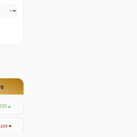
0g
620
-200