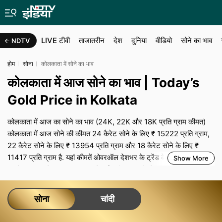
LIVE टीवी
ताजातरीन
देश
दुनिया
वीडियो
सोने का भाव
NDTV
होम
सोना
कोलकाता में सोने का भाव
कोलकाता में आज सोने का भाव | Today’s
Gold Price in Kolkata
कोलकाता में आज का सोने का भाव (24K, 22K और 18K प्रति ग्राम कीमत)
कोलकाता में आज सोने की कीमत 24 कैरेट सोने के लिए ₹ 15222 प्रति ग्राम,
22 कैरेट सोने के लिए ₹ 13954 प्रति ग्राम और 18 कैरेट सोने के लिए ₹
11417 प्रति ग्राम है. यहां कीमतें ओवरऑल देशभर के ट्रेंड के अनुसार हैं, ज‍बकि
Show More
आपके शहर का रेट स्थानीय मांग, ज्वेलर्स एसोसिएशन के बेंचमार्क, ट्रांसपोर्टेशन
और बीमा लागत के साथ-साथ शहर-विशेष टैक्‍स से तय होता है. कोलकाता में शादी
या त्योहारों के व्यस्त सीजन के दौरान, मजबूत मांग और सीमित सप्लाई कीमतों और
सोना
चांदी
मेकिंग चार्ज को ऊंचा बनाए रख सकती है, जबकि आम दिनों में मोलभाव की थोड़ी
गुंजाइश रहती है. हर दिन का जो भी भाव हो, आप जो अंतिम भुगतान करते हैं उसमें