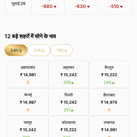
जुलाई 29
-680
-630
-510
12 बड़े शहरों में सोने के भाव
24K/g
22K/g
18K/g
अहमदाबाद
अमृतसर
बेंगलुरु
₹ 14,981
₹ 15,242
₹ 15,222
0
269
246
चेन्नई
दिल्ली
हैदराबाद
₹ 14,987
₹ 15,242
₹ 14,976
0
251
0
जयपुर
कोलकाता
लखनऊ
₹ 15,242
₹ 15,222
₹ 14,991