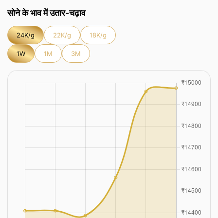
सोने के भाव में उतार-चढ़ाव
24K/g
22K/g
18K/g
1W
1M
3M