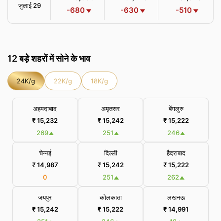
जुलाई 29
-680
-630
-510
12 बड़े शहरों में सोने के भाव
24K/g
22K/g
18K/g
अहमदाबाद
अमृतसर
बेंगलुरु
₹ 15,232
₹ 15,242
₹ 15,222
269
251
246
चेन्नई
दिल्ली
हैदराबाद
₹ 14,987
₹ 15,242
₹ 15,222
0
251
262
जयपुर
कोलकाता
लखनऊ
₹ 15,242
₹ 15,222
₹ 14,991