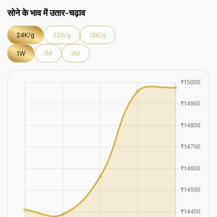
सोने के भाव में उतार-चढ़ाव
24K/g
22K/g
18K/g
1W
1M
3M