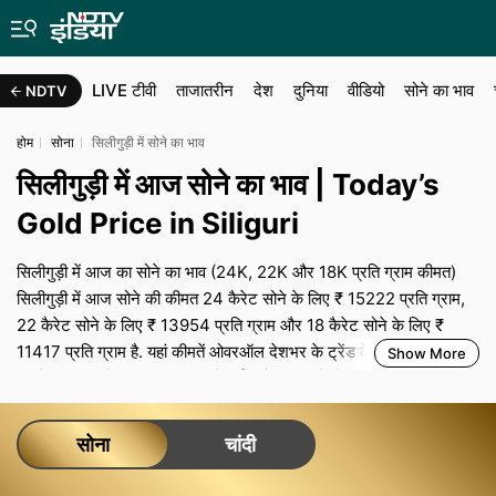
LIVE टीवी
ताजातरीन
देश
दुनिया
वीडियो
सोने का भाव
NDTV
होम
सोना
सिलीगुड़ी में सोने का भाव
सिलीगुड़ी में आज सोने का भाव | Today’s
Gold Price in Siliguri
सिलीगुड़ी में आज का सोने का भाव (24K, 22K और 18K प्रति ग्राम कीमत)
सिलीगुड़ी में आज सोने की कीमत 24 कैरेट सोने के लिए ₹ 15222 प्रति ग्राम,
22 कैरेट सोने के लिए ₹ 13954 प्रति ग्राम और 18 कैरेट सोने के लिए ₹
11417 प्रति ग्राम है. यहां कीमतें ओवरऑल देशभर के ट्रेंड के अनुसार हैं, ज‍बकि
Show More
आपके शहर का रेट स्थानीय मांग, ज्वेलर्स एसोसिएशन के बेंचमार्क, ट्रांसपोर्टेशन
और बीमा लागत के साथ-साथ शहर-विशेष टैक्‍स से तय होता है. सिलीगुड़ी में शादी
या त्योहारों के व्यस्त सीजन के दौरान, मजबूत मांग और सीमित सप्लाई कीमतों और
सोना
चांदी
मेकिंग चार्ज को ऊंचा बनाए रख सकती है, जबकि आम दिनों में मोलभाव की थोड़ी
गुंजाइश रहती है. हर दिन का जो भी भाव हो, आप जो अंतिम भुगतान करते हैं उसमें