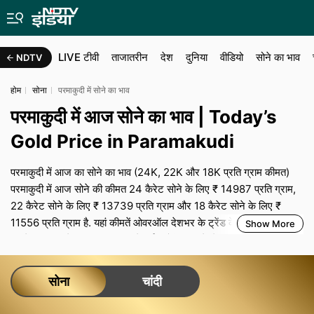
LIVE टीवी
ताजातरीन
देश
दुनिया
वीडियो
सोने का भाव
NDTV
होम
सोना
परमाकुदी में सोने का भाव
परमाकुदी में आज सोने का भाव | Today’s
Gold Price in Paramakudi
परमाकुदी में आज का सोने का भाव (24K, 22K और 18K प्रति ग्राम कीमत)
परमाकुदी में आज सोने की कीमत 24 कैरेट सोने के लिए ₹ 14987 प्रति ग्राम,
22 कैरेट सोने के लिए ₹ 13739 प्रति ग्राम और 18 कैरेट सोने के लिए ₹
11556 प्रति ग्राम है. यहां कीमतें ओवरऑल देशभर के ट्रेंड के अनुसार हैं, ज‍बकि
Show More
आपके शहर का रेट स्थानीय मांग, ज्वेलर्स एसोसिएशन के बेंचमार्क, ट्रांसपोर्टेशन
और बीमा लागत के साथ-साथ शहर-विशेष टैक्‍स से तय होता है. परमाकुदी में शादी
या त्योहारों के व्यस्त सीजन के दौरान, मजबूत मांग और सीमित सप्लाई कीमतों और
सोना
चांदी
मेकिंग चार्ज को ऊंचा बनाए रख सकती है, जबकि आम दिनों में मोलभाव की थोड़ी
गुंजाइश रहती है. हर दिन का जो भी भाव हो, आप जो अंतिम भुगतान करते हैं उसमें