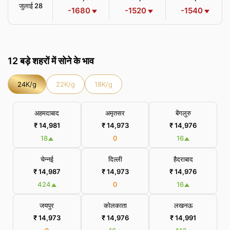
जुलाई 28
-1680
-1520
-1540
12 बड़े शहरों में सोने के भाव
24K/g
22K/g
18K/g
अहमदाबाद
अमृतसर
बेंगलुरु
₹ 14,981
₹ 14,973
₹ 14,976
18
0
16
चेन्नई
दिल्ली
हैदराबाद
₹ 14,987
₹ 14,973
₹ 14,976
424
0
16
जयपुर
कोलकाता
लखनऊ
₹ 14,973
₹ 14,976
₹ 14,991