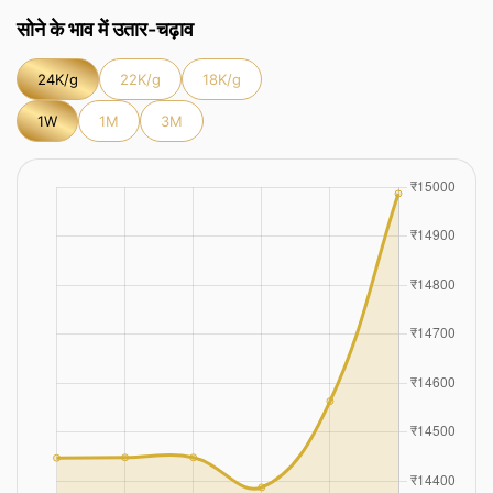
सोने के भाव में उतार-चढ़ाव
24K/g
22K/g
18K/g
1W
1M
3M