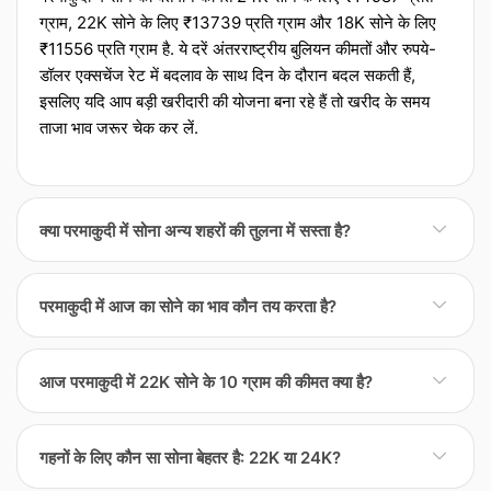
ग्राम, 22K सोने के लिए ₹13739 प्रति ग्राम और 18K सोने के लिए
₹11556 प्रति ग्राम है. ये दरें अंतरराष्ट्रीय बुलियन कीमतों और रुपये-
डॉलर एक्‍सचेंज रेट में बदलाव के साथ दिन के दौरान बदल सकती हैं,
इसलिए यदि आप बड़ी खरीदारी की योजना बना रहे हैं तो खरीद के समय
ताजा भाव जरूर चेक कर लें.
क्या परमाकुदी में सोना अन्य शहरों की तुलना में सस्ता है?
परमाकुदी में सोना अन्य शहरों की तुलना में थोड़ा सस्ता या महंगा हो सकता
परमाकुदी में आज का सोने का भाव कौन तय करता है?
है क्योंकि अंतिम कीमत केवल वैश्विक दरों पर निर्भर नहीं होती. स्थानीय मांग,
ज्वेलर्स की संख्या, ट्रांसपोर्टेशन और बीमा लागत के साथ-साथ शहरी टैक्‍स
परमाकुदी में रोजाना सोने के रेट की शुरुआत अंतरराष्ट्रीय बुलियन कीमतों
भ आपके बिल को प्रभावित करते हैं. बड़ी खरीद करनी हो तो कई लोग उसी
आज परमाकुदी में 22K सोने के 10 ग्राम की कीमत क्या है?
और रुपये-डॉलर के एक्‍सचेंज रेट से होती है, लेकिन इसके बाद स्थानीय
दिन दो या तीन ज्वेलर्स या आसपास के शहरों के रेट की तुलना करते हैं
फैक्‍टर्स भी मायने रखते हैं. जैसे शहर या क्षेत्र के ज्वेलर्स एसोसिएशन
ताकि दर और मेकिंग चार्ज दोनों का सही अंदाजा लग सके.
आज के रेट के अनुसार, परमाकुदी में 22K सोने के 10 ग्राम की कीमत
अक्सर औसत दरें जारी करते हैं और फिर अलग-अलग ज्वेलर्स अपने
गहनों के लिए कौन सा सोना बेहतर है: 22K या 24K?
लगभग ₹13739 है, जो 22K प्रति ग्राम दर को 10 से गुणा करके
मार्जिन, मेकिंग चार्ज और लागत जोड़ते हैं. इंपोर्ट टैरिफ यानी आयाज शुल्क,