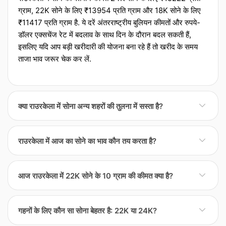
ग्राम, 22K सोने के लिए ₹13954 प्रति ग्राम और 18K सोने के लिए
₹11417 प्रति ग्राम है. ये दरें अंतरराष्ट्रीय बुलियन कीमतों और रुपये-
डॉलर एक्‍सचेंज रेट में बदलाव के साथ दिन के दौरान बदल सकती हैं,
इसलिए यदि आप बड़ी खरीदारी की योजना बना रहे हैं तो खरीद के समय
ताजा भाव जरूर चेक कर लें.
क्या राउरकेला में सोना अन्य शहरों की तुलना में सस्ता है?
राउरकेला में सोना अन्य शहरों की तुलना में थोड़ा सस्ता या महंगा हो सकता
राउरकेला में आज का सोने का भाव कौन तय करता है?
है क्योंकि अंतिम कीमत केवल वैश्विक दरों पर निर्भर नहीं होती. स्थानीय मांग,
ज्वेलर्स की संख्या, ट्रांसपोर्टेशन और बीमा लागत के साथ-साथ शहरी टैक्‍स
राउरकेला में रोजाना सोने के रेट की शुरुआत अंतरराष्ट्रीय बुलियन कीमतों
भ आपके बिल को प्रभावित करते हैं. बड़ी खरीद करनी हो तो कई लोग उसी
आज राउरकेला में 22K सोने के 10 ग्राम की कीमत क्या है?
और रुपये-डॉलर के एक्‍सचेंज रेट से होती है, लेकिन इसके बाद स्थानीय
दिन दो या तीन ज्वेलर्स या आसपास के शहरों के रेट की तुलना करते हैं
फैक्‍टर्स भी मायने रखते हैं. जैसे शहर या क्षेत्र के ज्वेलर्स एसोसिएशन
ताकि दर और मेकिंग चार्ज दोनों का सही अंदाजा लग सके.
आज के रेट के अनुसार, राउरकेला में 22K सोने के 10 ग्राम की कीमत
अक्सर औसत दरें जारी करते हैं और फिर अलग-अलग ज्वेलर्स अपने
गहनों के लिए कौन सा सोना बेहतर है: 22K या 24K?
लगभग ₹13954 है, जो 22K प्रति ग्राम दर को 10 से गुणा करके
मार्जिन, मेकिंग चार्ज और लागत जोड़ते हैं. इंपोर्ट टैरिफ यानी आयाज शुल्क,