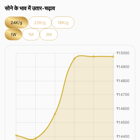
सोने के भाव में उतार-चढ़ाव
24K/g
22K/g
18K/g
1W
1M
3M