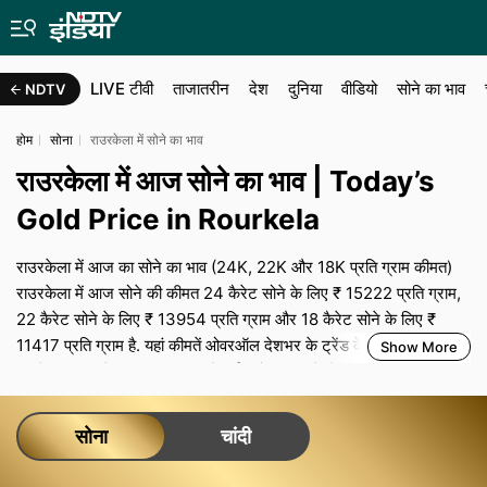
LIVE टीवी
ताजातरीन
देश
दुनिया
वीडियो
सोने का भाव
NDTV
होम
सोना
राउरकेला में सोने का भाव
राउरकेला में आज सोने का भाव | Today’s
Gold Price in Rourkela
राउरकेला में आज का सोने का भाव (24K, 22K और 18K प्रति ग्राम कीमत)
राउरकेला में आज सोने की कीमत 24 कैरेट सोने के लिए ₹ 15222 प्रति ग्राम,
22 कैरेट सोने के लिए ₹ 13954 प्रति ग्राम और 18 कैरेट सोने के लिए ₹
11417 प्रति ग्राम है. यहां कीमतें ओवरऑल देशभर के ट्रेंड के अनुसार हैं, ज‍बकि
Show More
आपके शहर का रेट स्थानीय मांग, ज्वेलर्स एसोसिएशन के बेंचमार्क, ट्रांसपोर्टेशन
और बीमा लागत के साथ-साथ शहर-विशेष टैक्‍स से तय होता है. राउरकेला में शादी
या त्योहारों के व्यस्त सीजन के दौरान, मजबूत मांग और सीमित सप्लाई कीमतों और
सोना
चांदी
मेकिंग चार्ज को ऊंचा बनाए रख सकती है, जबकि आम दिनों में मोलभाव की थोड़ी
गुंजाइश रहती है. हर दिन का जो भी भाव हो, आप जो अंतिम भुगतान करते हैं उसमें