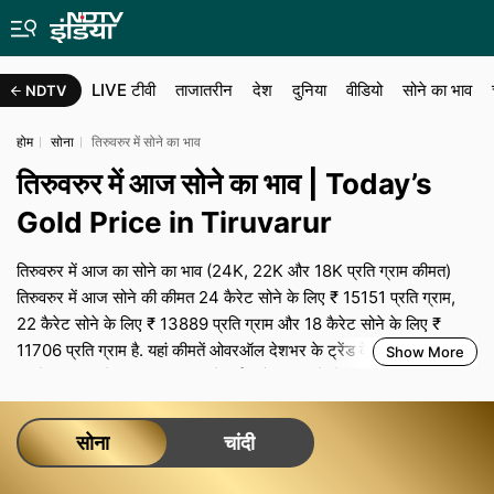
LIVE टीवी
ताजातरीन
देश
दुनिया
वीडियो
सोने का भाव
NDTV
होम
सोना
तिरुवरुर में सोने का भाव
तिरुवरुर में आज सोने का भाव | Today’s
Gold Price in Tiruvarur
तिरुवरुर में आज का सोने का भाव (24K, 22K और 18K प्रति ग्राम कीमत)
तिरुवरुर में आज सोने की कीमत 24 कैरेट सोने के लिए ₹ 15151 प्रति ग्राम,
22 कैरेट सोने के लिए ₹ 13889 प्रति ग्राम और 18 कैरेट सोने के लिए ₹
11706 प्रति ग्राम है. यहां कीमतें ओवरऑल देशभर के ट्रेंड के अनुसार हैं, ज‍बकि
Show More
आपके शहर का रेट स्थानीय मांग, ज्वेलर्स एसोसिएशन के बेंचमार्क, ट्रांसपोर्टेशन
और बीमा लागत के साथ-साथ शहर-विशेष टैक्‍स से तय होता है. तिरुवरुर में शादी या
त्योहारों के व्यस्त सीजन के दौरान, मजबूत मांग और सीमित सप्लाई कीमतों और
सोना
चांदी
मेकिंग चार्ज को ऊंचा बनाए रख सकती है, जबकि आम दिनों में मोलभाव की थोड़ी
गुंजाइश रहती है. हर दिन का जो भी भाव हो, आप जो अंतिम भुगतान करते हैं उसमें