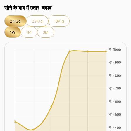
सोने के भाव में उतार-चढ़ाव
24K/g
22K/g
18K/g
1W
1M
3M