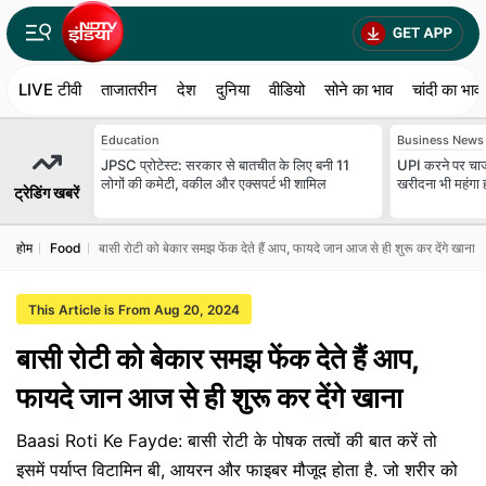
LIVE टीवी
ताजातरीन
देश
दुनिया
वीडियो
सोने का भाव
चांदी का भाव
Education
Business News
JPSC प्रोटेस्ट: सरकार से बातचीत के लिए बनी 11
UPI करने पर चार्
लोगों की कमेटी, वकील और एक्सपर्ट भी शामिल
खरीदना भी महंगा
ट्रेडिंग खबरें
होम
Food
बासी रोटी को बेकार समझ फेंक देते हैं आप, फायदे जान आज से ही शुरू कर देंगे खाना
This Article is From Aug 20, 2024
बासी रोटी को बेकार समझ फेंक देते हैं आप,
फायदे जान आज से ही शुरू कर देंगे खाना
Baasi Roti Ke Fayde: बासी रोटी के पोषक तत्वों की बात करें तो
इसमें पर्याप्‍त व‍िटाम‍िन बी, आयरन और फाइबर मौजूद होता है. जो शरीर को