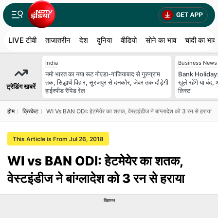
LIVE टीवी
ताजातरीन
देश
दुनिया
वीडियो
सोने का भाव
चांदी का भाव
India
Business News
नमो भारत का नया रूट नोएडा-गाजियाबाद से गुरुग्राम
Bank Holiday: 
तक, सिद्धार्थ विहार, सूरजपुर से दनकौर, जेवर तक दौड़ेगी
खुले रहेंगे या बं
ट्रेडिंग खबरें
हाईस्पीड रैपिड रेल
लिस्ट
होम
क्रिकेट
WI Vs BAN ODI: हेटमेयेर का शतक, वेस्टइंडीज ने बांग्लादेश को 3 रन से हराया
This Article is From Jul 26, 2018
WI vs BAN ODI: हेटमेयेर का शतक,
वेस्टइंडीज ने बांग्लादेश को 3 रन से हराया
विज्ञापन