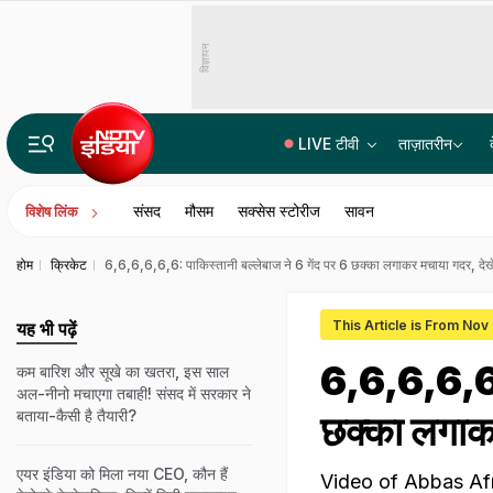
विज्ञापन
LIVE टीवी
ताज़ातरीन
राहुल गांधी को जहां सुननी थी 'छात्रों की गूंज', प्रयागराज में उस जगह की बुकिंग ही कैंसिल
संसद
मौसम
सक्सेस स्टोरीज
सावन
विशेष लिंक
होम
क्रिकेट
6,6,6,6,6,6: पाकिस्तानी बल्लेबाज ने 6 गेंद पर 6 छक्का लगाकर मचाया गदर, दे
This Article is From Nov
यह भी पढ़ें
6,6,6,6,6,6
कम बारिश और सूखे का खतरा, इस साल
अल-नीनो मचाएगा तबाही! संसद में सरकार ने
बताया-कैसी है तैयारी?
छक्का लगाक
एयर इंडिया को मिला नया CEO, कौन हैं
Video of Abbas Afri