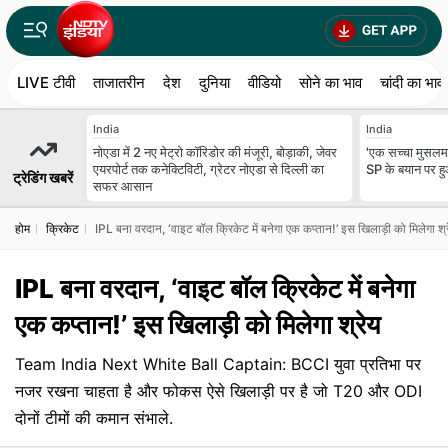
LIVE टीवी
ताजातरीन
देश
दुनिया
वीडियो
सोने का भाव
चांदी का भाव
India
India
नोएडा में 2 नए मेट्रो कॉरिडोर की मंजूरी, बोड़ाकी, जेवर
'एक सच्चा मुसलमा
एयरपोर्ट तक कनेक्टिविटी, ग्रेटर नोएडा से दिल्ली का
SP के बयान पर ह
ट्रेडिंग खबरें
सफर आसान
होम
क्रिकेट
IPL बना वरदान, ‘वाइट बॉल क्रिकेट में बनेगा एक कप्तान!’ इस खिलाड़ी को मिलेगा श्
IPL बना वरदान, ‘वाइट बॉल क्रिकेट में बनेगा
एक कप्तान!’ इस खिलाड़ी को मिलेगा श्रेय
Team India Next White Ball Captain: BCCI युवा प्रतिभा पर
नजर रखना चाहता है और फोकस ऐसे खिलाड़ी पर है जो T20 और ODI
दोनों टीमों की कमान संभाले.