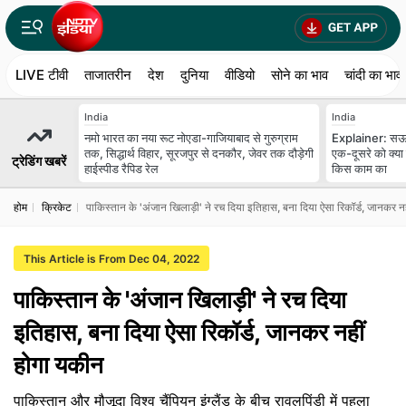
LIVE टीवी
ताजातरीन
देश
दुनिया
वीडियो
सोने का भाव
चांदी का भाव
India
India
नमो भारत का नया रूट नोएडा-गाजियाबाद से गुरुग्राम
Explainer: सऊदी
तक, सिद्धार्थ विहार, सूरजपुर से दनकौर, जेवर तक दौड़ेगी
एक-दूसरे को क्या 
ट्रेडिंग खबरें
हाईस्पीड रैपिड रेल
किस काम का
होम
क्रिकेट
पाकिस्तान के 'अंजान खिलाड़ी' ने रच दिया इतिहास, बना दिया ऐसा रिकॉर्ड, जानकर न
This Article is From Dec 04, 2022
पाकिस्तान के 'अंजान खिलाड़ी' ने रच दिया
इतिहास, बना दिया ऐसा रिकॉर्ड, जानकर नहीं
होगा यकीन
पाकिस्तान और मौजूदा विश्व चैंपियन इंग्लैंड के बीच रावलपिंडी में पहला