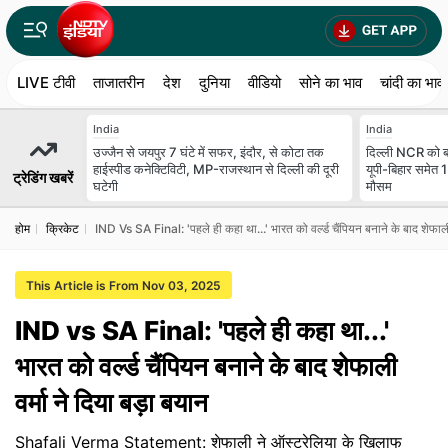
LIVE टीवी
ताजातरीन
देश
दुनिया
वीडियो
सोने का भाव
चांदी का भाव
India
India
उज्जैन से जयपुर 7 घंटे में सफर, इंदौर, से कोटा तक
दिल्ली NCR को बा
हाईस्पीड कनेक्टिविटी, MP-राजस्थान से दिल्ली की दूरी
यूपी-बिहार समेत 
ट्रेडिंग खबरें
घटेगी
मौसम
होम
क्रिकेट
IND Vs SA Final: 'पहले ही कहा था...' भारत को वर्ल्ड चैंपियन बनाने के बाद शेफाली 
This Article is From Nov 03, 2025
IND vs SA Final: 'पहले ही कहा था...'
भारत को वर्ल्ड चैंपियन बनाने के बाद शेफाली
वर्मा ने दिया बड़ा बयान
Shafali Verma Statement: शेफाली ने ऑस्ट्रेलिया के खिलाफ