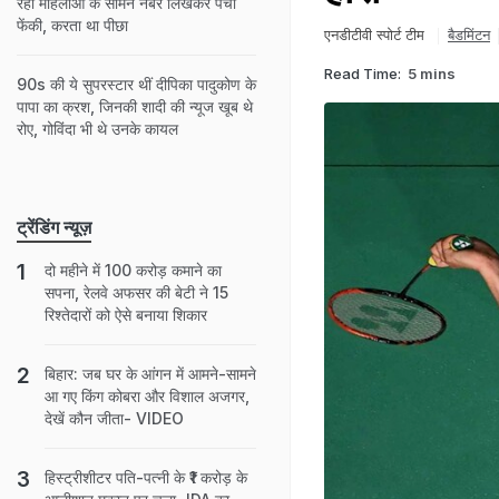
रही मह‍िलाओं के सामने नंबर ल‍िखकर पर्ची
फेंकी, करता था पीछा
एनडीटीवी स्‍पोर्ट टीम
बैडमिंटन
Read Time:
5 mins
90s की ये सुपरस्टार थीं दीपिका पादुकोण के
पापा का क्रश, जिनकी शादी की न्यूज खूब थे
रोए, गोविंदा भी थे उनके कायल
ट्रेंडिंग न्यूज़
दो महीने में 100 करोड़ कमाने का
सपना, रेलवे अफसर की बेटी ने 15
रिश्तेदारों को ऐसे बनाया शिकार
बिहार: जब घर के आंगन में आमने-सामने
आ गए किंग कोबरा और विशाल अजगर,
देखें कौन जीता- VIDEO
हिस्ट्रीशीटर पति-पत्नी के ₹1 करोड़ के