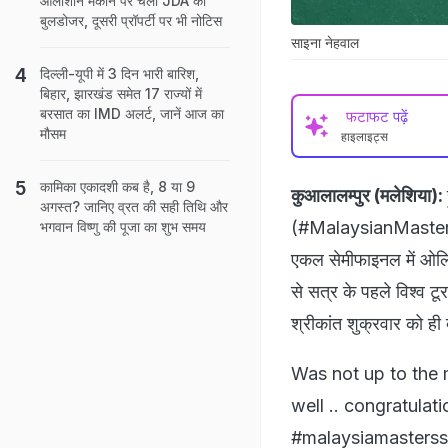
आलीशान मकान पर चला JDA का
बुलडोजर, दूसरी प्रॉपर्टी पर भी नोटिस
साइना नेहवाल
दिल्ली-यूपी में 3 दिन भारी बारिश,
बिहार, झारखंड समेत 17 राज्यों में
बरसात का IMD अलर्ट, जानें आज का
फटाफट पढ़ें
मौसम
हाइलाइट्स
कामिका एकादशी कब है, 8 या 9
कुआलालम्पुर (मलेशिया):
अगस्त? जानिए व्रत की सही तिथि और
(#MalaysianMastersSup
भगवान विष्णु की पूजा का शुभ समय
एकल सेमीफाइनल में ओलि
से सत्र के पहले विश्व टूर
श्रीकांत शुक्रवार को ही
Was not up to the m
well .. congratulat
#malaysiamasters