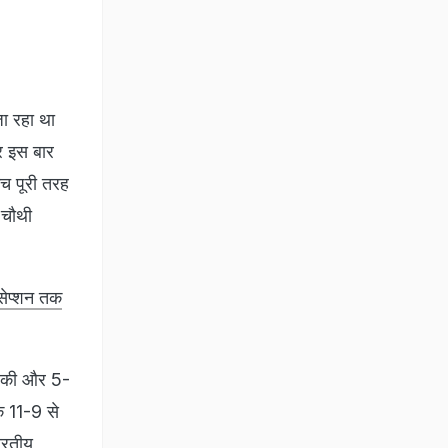
जा रहा था
और इस बार
ैच पूरी तरह
 चौथी
िसेप्शन तक
आत की और 5-
क 11-9 से
ारतीय