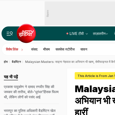
विज्ञापन
LIVE टीवी
ताज़ातरीन
तरुण तेजपाल को 10 साल के कठोर कारावास की सजा, रेप केस में बॉम्बे हाईकोर्ट का फैसला
संसद
मौसम
सक्सेस स्टोरीज
सावन
विशेष लिंक
होम
बैडमिंटन
Malaysian Masters: साइना नेहवाल का अभियान भी खत्म, सेमीफाइनल में कैरोलि
This Article is From Jan 
यह भी पढ़ें
Malaysian
प्रकाश पादुकोण ने दामाद रणवीर सिंह की
जमकर की तारीफ, बोले-'धुरंधर'हिंसक फिल्म
थी, लेकिन लोगों को पसंद आई
अभियान भी ख
हारीं
भरतपुर का पुल‍िस अध‍िकारी बैडम‍िंटन खेल