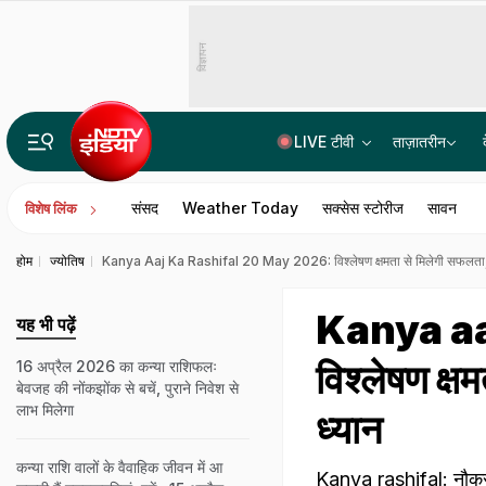
विज्ञापन
LIVE टीवी
ताज़ातरीन
मणिपुर वालों के लिए खुशखबरी! CM ने कर दिया सभी राष्ट्रीय राजमार्गों को खोलने का ऐलान
संसद
Weather Today
सक्सेस स्टोरीज
सावन
विशेष लिंक
होम
ज्योतिष
Kanya Aaj Ka Rashifal 20 May 2026: विश्लेषण क्षमता से मिलेगी सफलता, यो
Kanya aa
यह भी पढ़ें
विश्लेषण क्ष
16 अप्रैल 2026 का कन्या राशिफलः
बेवजह की नोंकझोंक से बचें, पुराने निवेश से
लाभ मिलेगा
ध्यान
कन्या राशि वालों के वैवाहिक जीवन में आ
Kanya rashifal: नौकरीपेश