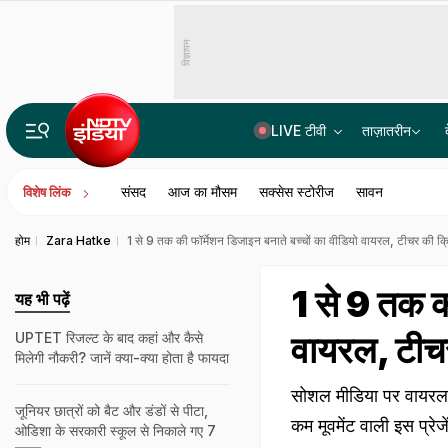
विज्ञापन
LIVE टीवी
ताज़ातरीन
जंतर मंतर को धरना स्थल बनाने पर दिल्ली हाई कोर्ट ने उठाया सवाल- शहर को बंधक नहीं बना सकते
संसद
आज का मौसम
सक्सेस स्टोरीज
सावन
विशेष लिंक
होम
Zara Hatke
1 से 9 तक की फॉर्मेशन डिजाइन बनाते बच्चों का वीडियो वायरल, टीचर की क्
1 से 9 तक की
यह भी पढ़ें
वायरल, टीचर
UPTET रिजल्ट के बाद कहां और कैसे
मिलेगी नौकरी? जानें क्या-क्या होता है फायदा
सोशल मीडिया पर वायरल वी
जूनियर छात्रों को बैट और डंडों से पीटा,
कम मूवमेंट वाली इस प्रे
ओडिशा के सरकारी स्कूल से निकाले गए 7