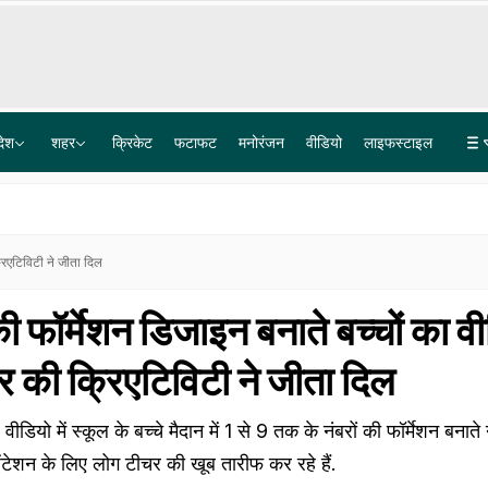
देश
शहर
क्रिकेट
फटाफट
मनोरंजन
वीडियो
लाइफस्टाइल
दीपक प्रकाश अब MLC बन चुके हैं, मामला खत्म किया जाए: सुप्रीम कोर्ट में बिहार सरकार
Video: पुलिस अधिकारियों पर भड़के अभिजीत दीपके, 'मुझे किससे मिलना है, यह मैं खुद तय करूंगा'
रिएटिविटी ने जीता दिल
 फॉर्मेशन डिजाइन बनाते बच्चों का व
 की क्रिएटिविटी ने जीता दिल
डियो में स्कूल के बच्चे मैदान में 1 से 9 तक के नंबरों की फॉर्मेशन बना
जेंटेशन के लिए लोग टीचर की खूब तारीफ कर रहे हैं.