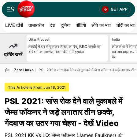
LIVE टीवी
ताजातरीन
देश
दुनिया
वीडियो
सोने का भाव
चांदी का भाव
Uttar Pradesh
India
हरदोई में घर में घुसकर टीचर का रेप, BRC क्लर्क पर
लोकसभा में सोमवा
दरिंदगी का आरोप, शिक्षा विभाग में हड़कंप
का नाम बदलकर 'के
ट्रेडिंग खबरें
पेश
होम
Zara Hatke
PSL 2021: सांस रोक देने वाले मुकाबले में जेम्स फॉकनर ने जड़े लगातार तीन
This Article is From Jun 18, 2021
PSL 2021: सांस रोक देने वाले मुकाबले में
जेम्स फॉकनर ने जड़े लगातार तीन छक्के,
गेंदबाज का उतर गया चेहरा - देखें Video
PSL 2021 KK Vs LQ: जेम्स फॉकनर (James Faulkner) की