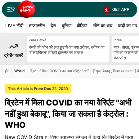
LIVE टीवी
ताजातरीन
देश
दुनिया
वीडियो
सोने का भाव
चांदी का भाव
Zara Hatke
India
बच्चों की फोन की लत छुड़ाने का नया तरीका, ब्लॉगर का
प्यार, धोखा, ड्रग
'रीसाइक्लिंग' वीडियो इंटरनेट पर वायरल
पति को फंसाने की
ट्रेडिंग खबरें
भंडाफोड़
होम
World
ब्रिटेन में मिला COVID का नया वेरिएंट "अभी नहीं हुआ बेकाबू", किया जा सकता ह
This Article is From Dec 22, 2020
ब्रिटेन में मिला COVID का नया वेरिएंट "अभी
नहीं हुआ बेकाबू", किया जा सकता है कंट्रोल :
WHO
New COVID Strain: विश्व स्वास्थ्य संगठन ने कहा कि ब्रिटेन में पाया