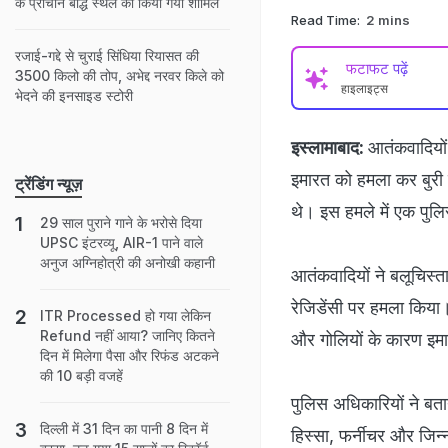
के प्राचीन बौद्ध स्थल को किया गया शामिल
Read Time:
2 mins
रजाई-गद्दे से चुराई सिंधिया रियासत की
फटाफट पढ़ें
3500 किलो की तोप, अभेद्द नरवर किले को
हाइलाइट्स
भेदने की इनसाइड स्टोरी
इस्लामाबाद:
आतंकवादियों 
इमारत को हमला कर बुरी त
ट्रेंडिंग न्यूज़
थे। इस हमले में एक पुलि
29 साल पुराने गाने के भरोसे दिया
UPSC इंटरव्यू, AIR-1 पाने वाले
अनुज अग्निहोत्री की अनोखी कहानी
आतंकवादियों ने बलूचिस्
रेजिडेंसी पर हमला किया।
ITR Processed हो गया लेकिन
Refund नहीं आया? जानिए कितने
और गोलियों के कारण इमा
दिन में मिलेगा पैसा और रिफंड अटकने
की 10 बड़ी वजहें
पुलिस अधिकारियों ने बत
दिल्ली में 31 दिन का पानी 8 दिन में
हिस्सा, फर्नीचर और जिन्