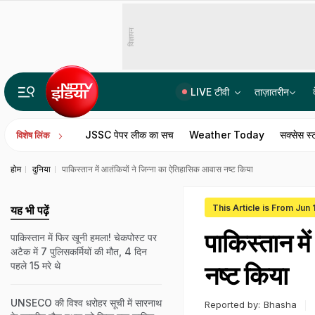
विज्ञापन
LIVE टीवी
ताज़ातरीन
'इस जन्म में केरल में पूरा वंदे मातरम् नहीं गाया जाएगा', कांग्रेस सांसद उन्नीथन का बयान
JSSC पेपर लीक का सच
Weather Today
सक्सेस स्
विशेष लिंक
होम
दुनिया
पाकिस्तान में आतंकियों ने जिन्ना का ऐतिहासिक आवास नष्ट किया
This Article is From Jun 
यह भी पढ़ें
पाकिस्तान म
पाकिस्तान में फिर खूनी हमला! चेकपोस्ट पर
अटैक में 7 पुलिसकर्मियों की मौत, 4 दिन
पहले 15 मरे थे
नष्ट किया
UNSECO की विश्व धरोहर सूची में सारनाथ
Reported by:
Bhasha