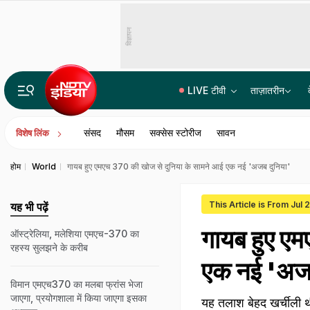
विज्ञापन
LIVE टीवी
ताज़ातरीन
राहुल गांधी को जहां सुननी थी 'छात्रों की गूंज', प्रयागराज में उस जगह की बुकिंग ही कैंसिल
संसद
मौसम
सक्सेस स्टोरीज
सावन
विशेष लिंक
होम
World
गायब हुए एमएच 370 की खोज से दुनिया के सामने आई एक नई 'अजब दुनिया'
This Article is From Jul 
यह भी पढ़ें
गायब हुए एम
ऑस्ट्रेलिया, मलेशिया एमएच-370 का
रहस्य सुलझने के करीब
एक नई 'अजब
विमान एमएच370 का मलबा फ्रांस भेजा
जाएगा, प्रयोगशाला में किया जाएगा इसका
यह तलाश बेहद खर्चीली थी