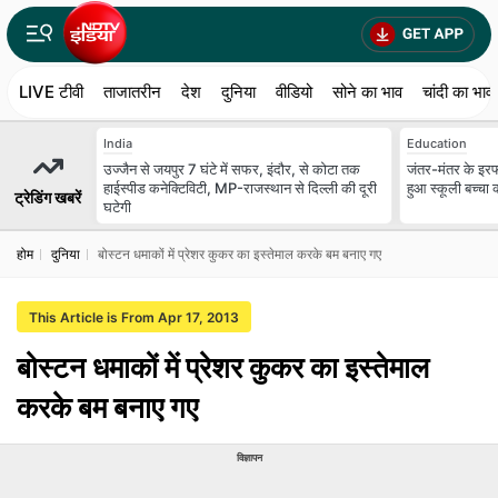
LIVE टीवी
ताजातरीन
देश
दुनिया
वीडियो
सोने का भाव
चांदी का भाव
India
Education
उज्जैन से जयपुर 7 घंटे में सफर, इंदौर, से कोटा तक
जंतर-मंतर के इरफ
हाईस्पीड कनेक्टिविटी, MP-राजस्थान से दिल्ली की दूरी
हुआ स्कूली बच्चा 
ट्रेडिंग खबरें
घटेगी
होम
दुनिया
बोस्टन धमाकों में प्रेशर कुकर का इस्तेमाल करके बम बनाए गए
This Article is From Apr 17, 2013
बोस्टन धमाकों में प्रेशर कुकर का इस्तेमाल
करके बम बनाए गए
विज्ञापन