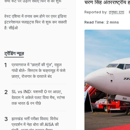
सभी रूट पर उड़ान सेवाएं फिर से की शुरू
चरण सिंह अंतरराष्ट्रीय 
Reported by:
तनुष्का दत्ता
वेस्ट एशिया में तनाव कम होने पर एयर इंडिया
इंटरनेशनल फ्लाइट्स फिर से शुरू कर सकती
Read Time:
2 mins
है: सीईओ
ट्रेंडिंग न्यूज़
प्रयागराज में 'छात्रों की गूंज', राहुल
गांधी बोले- सिस्टम के चक्रव्यूह में फंसे
छात्र, रोजगार के दरवाजे बंद
SL vs IND: यशस्वी 0 पर आउट,
देवदत्त ने अकेले पलट दिया मैच, स्टंप्स
तक भारत 6 रन पीछे
झारखंड भर्ती परीक्षा विवाद: विरोध
प्रदर्शन में नेहा बोरा की AISA की