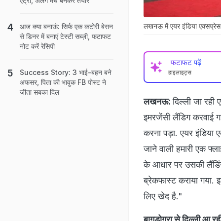
एंट्री, अलग मंच बनकर तैयार
लखनऊ में एयर इंडिया एक्सप्रेस 
आज क्या बनाऊं: सिर्फ एक कटोरी बेसन
से डिनर में बनाएं टेस्टी सब्ज़ी, फटाफट
नोट करें रेसिपी
फटाफट पढ़ें
Success Story: 3 भाई-बहन बने
हाइलाइट्स
अफसर, पिता की भावुक FB पोस्ट ने
जीता सबका द‍िल
लखनऊ:
दिल्ली जा रही 
इमरजेंसी लैंडिग करवाई ग
करना पड़ा. एयर इंडिया एक
जाने वाली हमारी एक फ्ल
के आधार पर उसकी लैंडिंग
ब्रेकफास्ट कराया गया. इसक
लिए खेद है."
बागडोगरा से दिल्ली आ रह