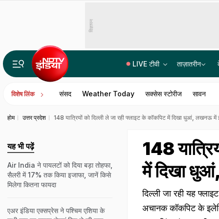
विज्ञापन
LIVE टीवी
ताज़ातरीन
परिसीमन के खिलाफ प्रस्ताव पारित करेगा तमिलनाडु, विजय की बुलाई सांसदों की मीटिंग का DMK ने किया बॉयकॉट
संसद
Weather Today
सक्सेस स्टोरीज
सावन
विशेष लिंक
होम
उत्तर प्रदेश
148 यात्रियों को दिल्ली ले जा रही फ्लाइट के कॉकपिट में दिखा धुआं, लखनऊ में इम
148 यात्रिय
यह भी पढ़ें
में दिखा धुआ
Air India ने पायलटों को दिया बड़ा तोहफा,
सैलरी में 17% तक किया इजाफा, जानें किसे
मिलेगा कितना फायदा
दिल्ली जा रही यह फ्लाइट
अचानक कॉकपिट के इलेक्
एअर इंडिया एक्सप्रेस ने पश्चिम एशिया के