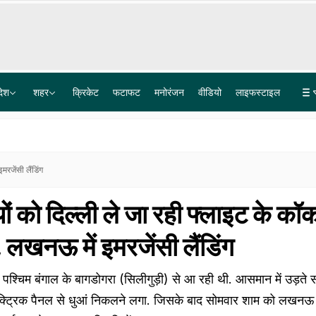
देश
शहर
क्रिकेट
फटाफट
मनोरंजन
वीडियो
लाइफस्टाइल
झारखंड भर्ती परीक्षा विवाद: विरोध प्रदर्शन में नेहा बोरा की AISA की एंट्री, अलग मंच बनकर तैयार
प्रयागराज में 'छात्रों की गूंज', राहुल गांधी बोले- सिस्टम के चक्रव्यूह में फंसे छात्र, रोजगार के दरवाजे बंद
रजेंसी लैंडिंग
ों को दिल्ली ले जा रही फ्लाइट के कॉ
ं, लखनऊ में इमरजेंसी लैंडिंग
 पश्चिम बंगाल के बागडोगरा (सिलीगुड़ी) से आ रही थी. आसमान में उड़ते
ट्रिक पैनल से धुआं निकलने लगा. जिसके बाद सोमवार शाम को लखनऊ 