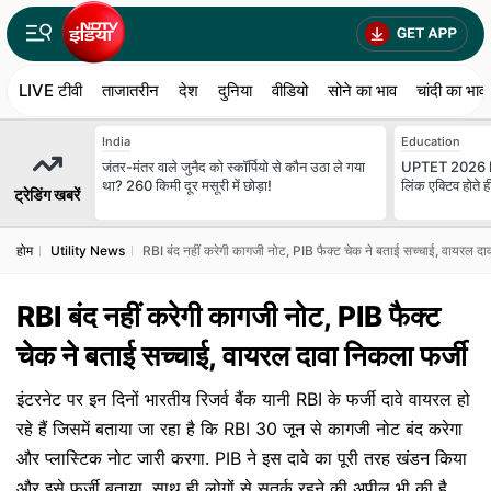
LIVE टीवी
ताजातरीन
देश
दुनिया
वीडियो
सोने का भाव
चांदी का भाव
India
Education
जंतर-मंतर वाले जुनैद को स्कॉर्पियो से कौन उठा ले गया
UPTET 2026 Res
था? 260 किमी दूर मसूरी में छोड़ा!
लिंक एक्टिव होते ही
ट्रेडिंग खबरें
होम
Utility News
RBI बंद नहीं करेगी कागजी नोट, PIB फैक्ट चेक ने बताई सच्चाई, वायरल दा
RBI बंद नहीं करेगी कागजी नोट, PIB फैक्ट
चेक ने बताई सच्चाई, वायरल दावा निकला फर्जी
इंटरनेट पर इन दिनों भारतीय रिजर्व बैंक यानी RBI के फर्जी दावे वायरल हो
रहे हैं जिसमें बताया जा रहा है कि RBI 30 जून से कागजी नोट बंद करेगा
और प्लास्टिक नोट जारी करगा. PIB ने इस दावे का पूरी तरह खंडन किया
और इसे फर्जी बताया. साथ ही लोगों से सतर्क रहने की अपील भी की है.