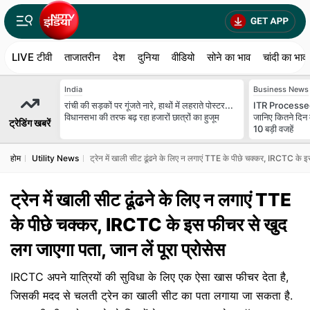
LIVE टीवी
ताजातरीन
देश
दुनिया
वीडियो
सोने का भाव
चांदी का भाव
India
Business News
रांची की सड़कों पर गूंजते नारे, हाथों में लहराते पोस्टर...
ITR Processed
विधानसभा की तरफ बढ़ रहा हजारों छात्रों का हुजूम
जानिए कितने दिन 
ट्रेडिंग खबरें
10 बड़ी वजहें
होम
Utility News
ट्रेन में खाली सीट ढूंढने के लिए न लगाएं TTE के पीछे चक्कर, IRCTC के इस
ट्रेन में खाली सीट ढूंढने के लिए न लगाएं TTE
के पीछे चक्कर, IRCTC के इस फीचर से खुद
लग जाएगा पता, जान लें पूरा प्रोसेस
IRCTC अपने यात्रियों की सुविधा के लिए एक ऐसा खास फीचर देता है,
जिसकी मदद से चलती ट्रेन का खाली सीट का पता लगाया जा सकता है.