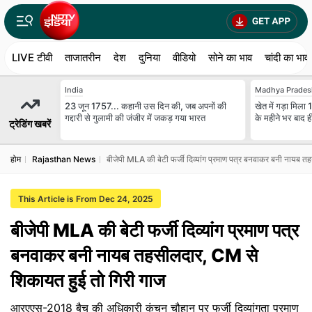
LIVE टीवी
ताजातरीन
देश
दुनिया
वीडियो
सोने का भाव
चांदी का भाव
India
Madhya Prades
23 जून 1757... कहानी उस दिन की, जब अपनों की
खेत में गड़ा मिला
गद्दारी से गुलामी की जंजीर में जकड़ गया भारत
के महीने भर बाद ह
ट्रेडिंग खबरें
होम
Rajasthan News
बीजेपी MLA की बेटी फर्जी द‍िव्‍यांग प्रमाण पत्र बनवाकर बनी नायब 
This Article is From Dec 24, 2025
बीजेपी MLA की बेटी फर्जी द‍िव्‍यांग प्रमाण पत्र
बनवाकर बनी नायब तहसीलदार, CM से
श‍िकायत हुई तो गिरी गाज
आरएएस-2018 बैच की अधिकारी कंचन चौहान पर फर्जी दिव्यांगता प्रमाण