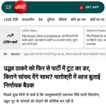
LIVE टीवी
ताजातरीन
देश
दुनिया
वीडियो
सोने का भाव
चांदी का भाव
Utility News
Madhya Prades
PM Kisan 24th Installment: इन किसानों की
रीवा रियासत के अ
बल्ले-बल्ले, अब खाते में आएंगे 4-4 हजार रुपये, तुरंत
पर बिफरे राजा, अ
ट्रेडिंग खबरें
करा लें ये काम
राजभाषा
होम
महाराष्ट्र
उद्धव ठाकरे को फिर से पार्टी में टूट का डर, कितने सांसद देंगे साथ? मातोश्री में आज
उद्धव ठाकरे को फिर से पार्टी में टूट का डर,
कितने सांसद देंगे साथ? मातोश्री में आज बुलाई
निर्णायक बैठक
पिछले कुछ दिनों से चर्चा है कि उपमुख्यमंत्री एकनाथ शिंदे वाली शिवसेना,
उद्धव गुट के सांसदों को तोड़ने की कोशिश कर रही है.