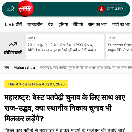
LIVE टीवी
ताजातरीन
देश
दुनिया
वीडियो
सोने का भाव
चांदी का भाव
Jobs
Jobs
29 साल पुराने गाने के भरोसे दिया UPSC इंटरव्यू,
Success Story:
AIR-1 पाने वाले अनुज अग्निहोत्री की अनोखी कहानी
भावुक FB पोस्ट न
ट्रेडिंग खबरें
होम
Maharashtra
महाराष्ट्र: बेस्ट पतपेढ़ी चुनाव के लिए साथ आए राज-उद्धव, क्या स्थानीय न
This Article is From Aug 07, 2025
महाराष्ट्र: बेस्ट पतपेढ़ी चुनाव के लिए साथ आए
राज-उद्धव, क्या स्थानीय निकाय चुनाव भी
मिलकर लड़ेंगे?
पिछले कुछ महीनों से महाराष्ट्र में ठाकरे भाइयों के गठबंधन की चर्चाएं जोरों