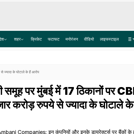
देश
शहर
क्रिकेट
फटाफट
मनोरंजन
वीडियो
लाइफस्टाइल
Explainer: दिल्ली-NCR में क्यों हो रही लगातार झमाझम बारिश? समझ लीजिए इसकी वजह
15 साल की रंजिश, दर्जनों गोलियां और कई मर्डर... जानिए चरखी दादरी के कासनी-काला गैंग की पूरी कहानी
े ज्यादा के घोटाले के हैं आरोप
समूह पर मुंबई में 17 ठिकानों पर CB
 करोड़ रुपये से ज्यादा के घोटाले के ह
ani Companies: इन कंपनियों और इनके डायरेक्टर्स पर बैंकों के ह