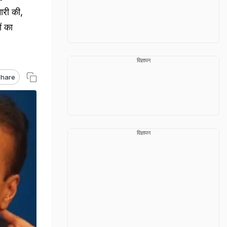
ारी की,
ं का
विज्ञापन
hare
विज्ञापन