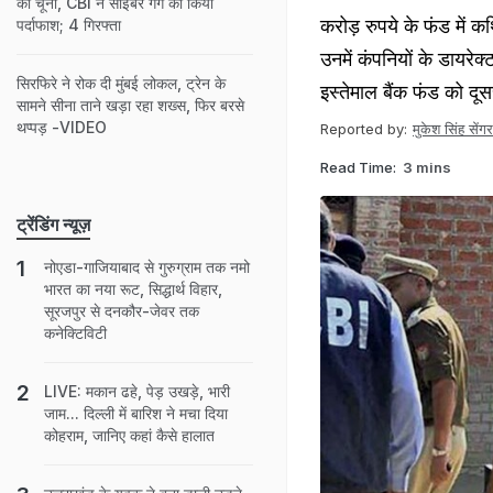
का चूना, CBI ने साइबर गैंग का किया
करोड़ रुपये के फंड में
पर्दाफाश; 4 गिरफ्ता
उनमें कंपनियों के डायरेक
सिरफिरे ने रोक दी मुंबई लोकल, ट्रेन के
इस्तेमाल बैंक फंड को दूस
सामने सीना ताने खड़ा रहा शख्स, फिर बरसे
थप्पड़ -VIDEO
Reported by:
मुकेश सिंह सेंगर
Read Time:
3 mins
ट्रेंडिंग न्यूज़
नोएडा-गाजियाबाद से गुरुग्राम तक नमो
भारत का नया रूट, सिद्धार्थ विहार,
सूरजपुर से दनकौर-जेवर तक
कनेक्टिविटी
LIVE: मकान ढहे, पेड़ उखड़े, भारी
जाम... दिल्ली में बारिश ने मचा दिया
कोहराम, जानिए कहां कैसे हालात