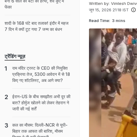
बनी 6 साल की बेटी की हत्या, शव कुएं में
Written by:
Vimlesh Dwiv
फेंका
जून 15, 2026 21:18 IST
Read Time:
3 mins
शादी के 168 घंटे बाद तलाक! इंदौर में महज
7 दिन में क्‍यों टूट गया 7 जन्‍म का बंधन
ट्रेंडिंग न्यूज़
राम मंदिर ट्रस्ट के CEO की नियुक्ति
प्रक्रिया तेज, 5300 आवेदन में से 18
किए गए शॉटलिस्ट, अब आगे क्या?
ईरान-US के बीच समझौता अभी दूर की
बात? होर्मुज खोलने को लेकर तेहरान ने
जारी की नई शर्तें
कल का मौसम: दिल्ली-NCR से यूपी-
बिहार तक आफत की बारिश, मौसम