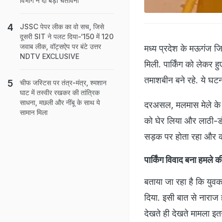
विभाग ने दी बड़ी चेतावनी
JSSC पेपर लीक का वो सच, जिसे
दूसरी SIT ने पलट दिया-‘150 में 120
जवाब लीक, वॉट्सऐप पर बंटे उत्तर
मध्य प्रदेश के मऊगंज जिल
NDTV EXCLUSIVE
मिली. पार्किंग को लेकर 
तमाशबीन बने रहे. ये घटन
चीफ जस्टिस पर तंत्र-मंत्र, श्मशान
घाट में तस्‍वीर रखकर की तांत्रिक
साधना, मछली और नींबू के साथ ये
दरअसल, मलमास मेले के
सामान मिला
को घेर लिया और लाठी-डंड
सड़क पर होता रहा और को
पार्किंग विवाद बना हमले 
बताया जा रहा है कि युवक
दिया. इसी बात से नाराज 
देखते ही देखते मामला इ