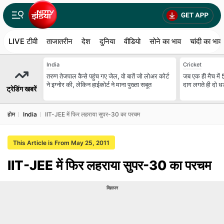
LIVE टीवी
ताजातरीन
देश
दुनिया
वीडियो
सोने का भाव
चांदी का भाव
India
Cricket
तरुण तेजपाल कैसे पहुंच गए जेल, वो बातें जो लोअर कोर्ट
जब एक ही मैच में 
ने इग्नोर की, लेकिन हाईकोर्ट ने माना पुख्ता सबूत
दाग लगते ही दो धड़
ट्रेडिंग खबरें
होम
India
IIT-JEE में फिर लहराया सुपर-30 का परचम
This Article is From May 25, 2011
IIT-JEE में फिर लहराया सुपर-30 का परचम
विज्ञापन