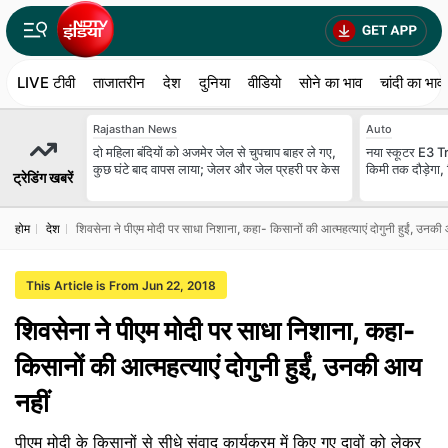
LIVE टीवी
ताजातरीन
देश
दुनिया
वीडियो
सोने का भाव
चांदी का भाव
Rajasthan News
Auto
दो मह‍िला बंद‍ियों को अजमेर जेल से चुपचाप बाहर ले गए,
नया स्कूटर E3 Tri
कुछ घंटे बाद वापस लाया; जेलर और जेल प्रहरी पर केस
किमी तक दौड़ेगा, 
ट्रेडिंग खबरें
होम
देश
शिवसेना ने पीएम मोदी पर साधा निशाना, कहा- किसानों की आत्महत्याएं दोगुनी हुईं, उनकी
This Article is From Jun 22, 2018
शिवसेना ने पीएम मोदी पर साधा निशाना, कहा-
किसानों की आत्महत्याएं दोगुनी हुईं, उनकी आय
नहीं
पीएम मोदी के किसानों से सीधे संवाद कार्यक्रम में किए गए दावों को लेकर