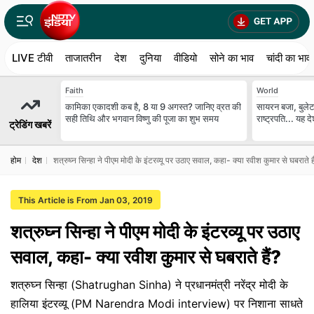
LIVE टीवी
ताजातरीन
देश
दुनिया
वीडियो
सोने का भाव
चांदी का भाव
Faith
World
कामिका एकादशी कब है, 8 या 9 अगस्त? जानिए व्रत की
सायरन बजा, बुलेटप
सही तिथि और भगवान विष्णु की पूजा का शुभ समय
राष्ट्रपति... यह 
ट्रेडिंग खबरें
होम
देश
शत्रुघ्न सिन्हा ने पीएम मोदी के इंटरव्यू पर उठाए सवाल, कहा- क्या रवीश कुमार से घबराते है
This Article is From Jan 03, 2019
शत्रुघ्न सिन्हा ने पीएम मोदी के इंटरव्यू पर उठाए
सवाल, कहा- क्या रवीश कुमार से घबराते हैं?
शत्रुघ्न सिन्हा (Shatrughan Sinha) ने प्रधानमंत्री नरेंद्र मोदी के
हालिया इंटरव्यू (PM Narendra Modi interview) पर निशाना साधते