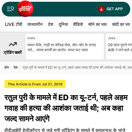
LIVE टीवी
ताजातरीन
देश
दुनिया
वीडियो
सोने का भाव
चांदी का भाव
India
Jobs
पत्थर फेंके, गाड़ी पर कीचड़ पोता, चोर-चोर के लगाए
29 साल पुराने गान
नारे... ममता बनर्जी का आरोप- माथा फट जाता
AIR-1 पाने वाले 
ट्रेडिंग खबरें
होम
देश
रतुल पुरी के मामले में ED का यू-टर्न, पहले अहम गवाह की हत्या की आशंका जताई थी; अब
This Article is From Jul 31, 2019
रतुल पुरी के मामले में ED का यू-टर्न, पहले अहम
गवाह की हत्या की आशंका जताई थी; अब कहा
जल्द सामने आएंगे
वीवीआईपी हेलीकॉप्टर से जुड़े मनी लॉड्रिंग के मामले में कमलनाथ के भांजे